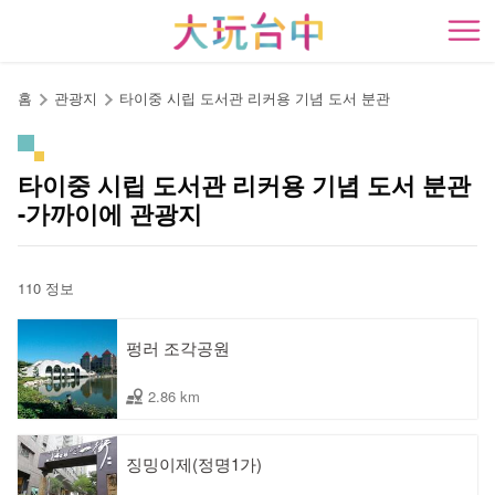
앵
커
開
로
이
홈
관광지
타이중 시립 도서관 리커용 기념 도서 분관
동
타이중 시립 도서관 리커용 기념 도서 분관
-가까이에 관광지
110 정보
펑러 조각공원
2.86 km
징밍이제(정명1가)