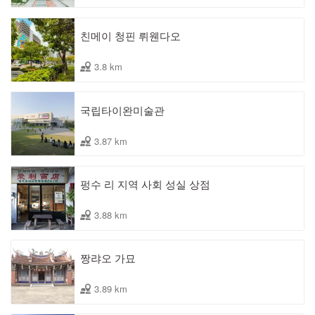
친메이 청핀 뤼웬다오
3.8 km
국립타이완미술관
3.87 km
펑수 리 지역 사회 성실 상점
3.88 km
짱랴오 가묘
3.89 km