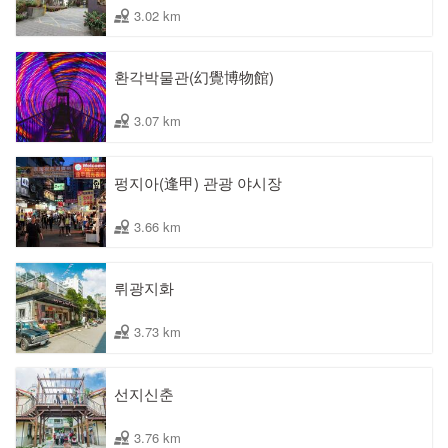
3.02 km
환각박물관(幻覺博物館)
3.07 km
펑지아(逢甲) 관광 야시장
3.66 km
뤼광지화
3.73 km
선지신춘
3.76 km