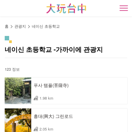
앵
커
開
로
이
홈
관광지
네이신 초등학교
동
네이신 초등학교 -가까이에 관광지
123 정보
푸사 템플(菩薩寺)
1.98 km
흥대(興大) 그린로드
2.05 km