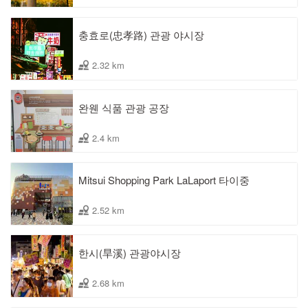
충효로(忠孝路) 관광 야시장
2.32 km
완웬 식품 관광 공장
2.4 km
Mitsui Shopping Park LaLaport 타이중
2.52 km
한시(旱溪) 관광야시장
2.68 km