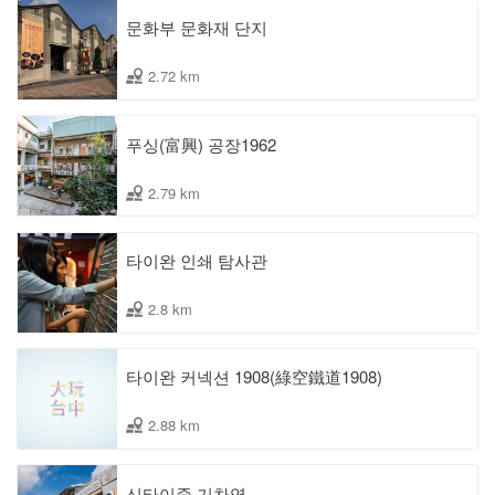
문화부 문화재 단지
2.72 km
푸싱(富興) 공장1962
2.79 km
타이완 인쇄 탐사관
2.8 km
타이완 커넥션 1908(綠空鐵道1908)
2.88 km
신타이중 기차역