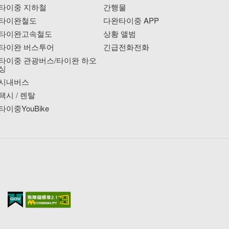
타이중 지하철
간행물
타이완철도
다완타이중 APP
타이완고속철도
상황 앨범
타이완 버스투어
긴급전화전화
타이중 관광버스/타이완 하오
싱
시내버스
택시 / 렌탈
타이중YouBike