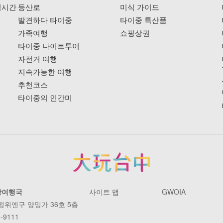
실시간
등산로
미식 가이드
발견하다 타이중
타이중 특산품
가족여행
쇼핑상권
타이중 나이트투어
자전거 여행
지속가능한 여행
추천코스
타이중의 인간미
광여행국
사이트 맵
GWOIA
 펑위엔구 양밍가 36호 5층
-9111