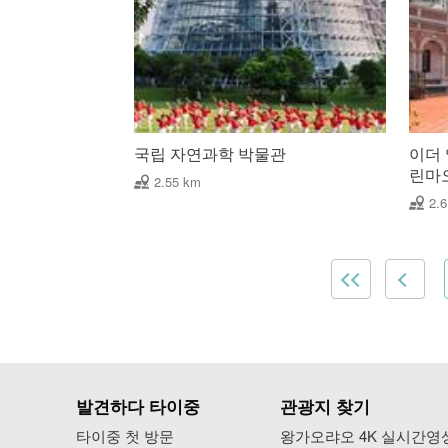
국립 자연과학 박물관
이더
린마
2.55 km
2.
발견하다 타이중
관광지 찾기
타이중 첫 방문
왕가오랴오 4K 실시간영