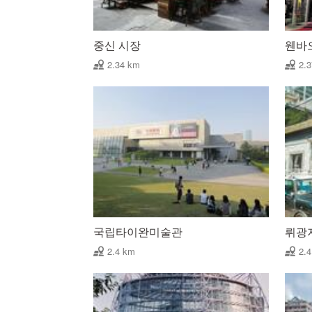
중신 시장
웬바
2.34 km
2.
국립타이완미술관
뤼광
2.4 km
2.