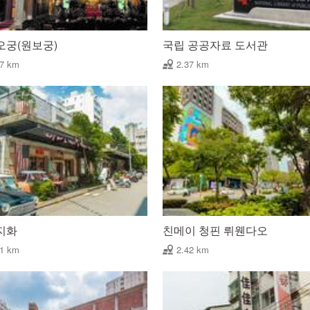
오궁(원보궁)
국립 공공자료 도서관
37 km
2.37 km
지화
친메이 청핀 뤼웬다오
41 km
2.42 km