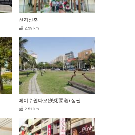
선지신춘
2.39 km
메이수웬다오(美術園道) 상권
2.51 km