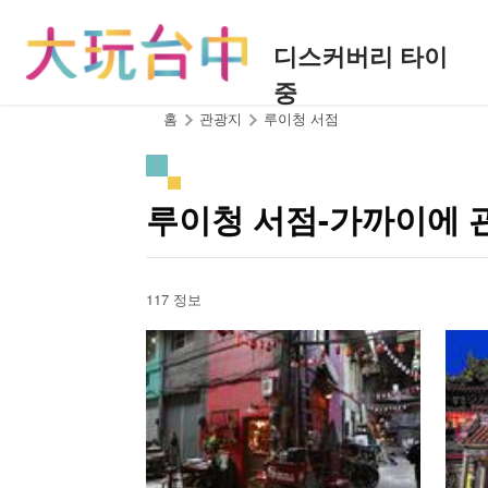
앵
커
디스커버리 타이
로
중
이
동
:::
홈
관광지
루이청 서점
루이청 서점-가까이에 
117 정보