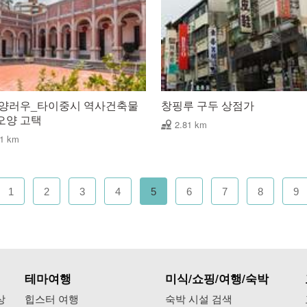
 양러우_타이중시 역사건축물
창핑루 구두 상점가
오양 고택
2.81 km
61 km
1
2
3
4
5
6
7
8
9
테마여행
미식/쇼핑/여행/숙박
상
힙스터 여행
숙박 시설 검색