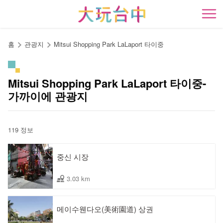
앵
커
開
로
이
홈
관광지
Mitsui Shopping Park LaLaport 타이중
동
Mitsui Shopping Park LaLaport 타이중-
가까이에 관광지
119 정보
중신 시장
3.03 km
메이수웬다오(美術園道) 상권