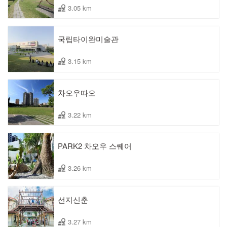
3.05 km
국립타이완미술관
3.15 km
차오우따오
3.22 km
PARK2 차오우 스퀘어
3.26 km
선지신춘
3.27 km