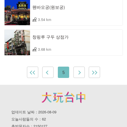
웬바오궁(원보궁)
3.54 km
창핑루 구두 상점가
3.68 km
5
업데이트 날짜：2026-08-09
오늘사람들의 수：62
총방문자수：2150127