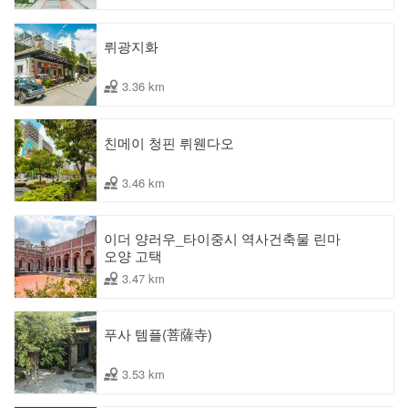
뤼광지화
3.36 km
친메이 청핀 뤼웬다오
3.46 km
이더 양러우_타이중시 역사건축물 린마
오양 고택
3.47 km
푸사 템플(菩薩寺)
3.53 km