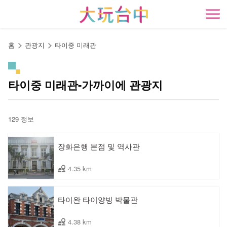
앵
커
開
로
이
홈
관광지
타이중 미래관
동
타이중 미래관-가까이에 관광지
129 정보
장화은행 본점 및 역사관
4.35 km
타이완 타이양빙 박물관
4.38 km