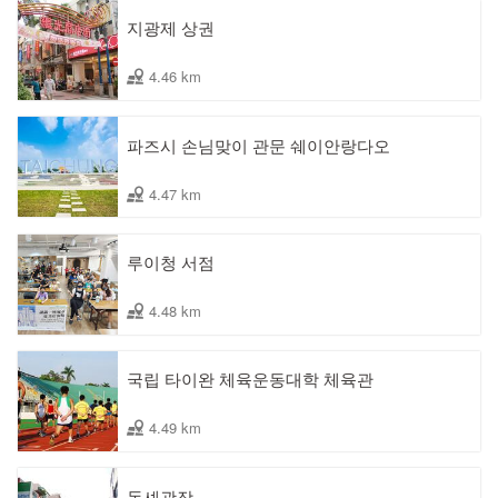
지광제 상권
4.46 km
파즈시 손님맞이 관문 쉐이안랑다오
4.47 km
루이청 서점
4.48 km
국립 타이완 체육운동대학 체육관
4.49 km
동셰광장