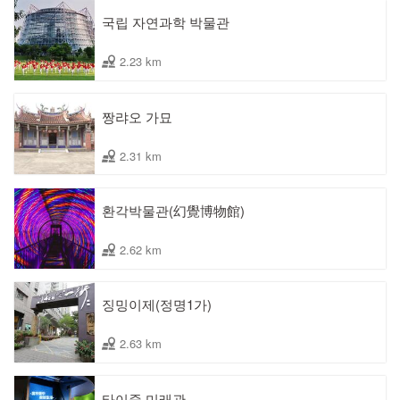
국립 자연과학 박물관
2.23 km
짱랴오 가묘
2.31 km
환각박물관(幻覺博物館)
2.62 km
징밍이제(정명1가)
2.63 km
타이중 미래관