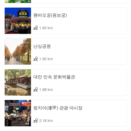
웬바오궁(원보궁)
1.83 km
난싱공원
1.93 km
대만 민속 문화박물관
1.98 km
펑지아(逢甲) 관광 야시장
2.18 km