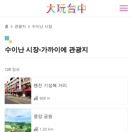
앵
커
開
로
이
홈
관광지
수이난 시장
동
수이난 시장-가까이에 관광지
128 정보
톈진 기성복 거리
928 m
중앙 공원
1.23 km