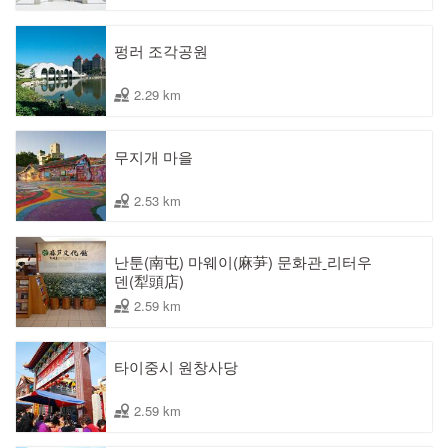
펑러 조각공원
2.29 km
무지개 마을
2.53 km
난툰(南屯) 마웨이(麻芛) 문화관ˍ리터우
덴(犁頭店)
2.59 km
타이중시 원창사당
2.59 km