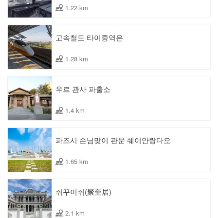
1.22 km
고속철도 타이중역은
1.28 km
우르 관사 파출소
1.4 km
파즈시 손님맞이 관문 쉐이안랑다오
1.65 km
쥐꾸이쥐(聚奎居)
2.1 km