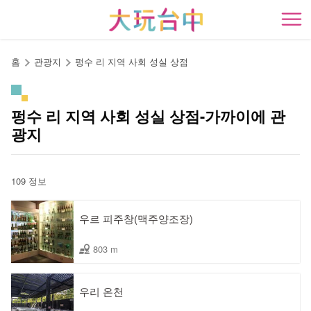
앵
커
開
로
이
홈
관광지
펑수 리 지역 사회 성실 상점
동
펑수 리 지역 사회 성실 상점-가까이에 관
광지
109 정보
우르 피주창(맥주양조장)
803 m
우리 온천