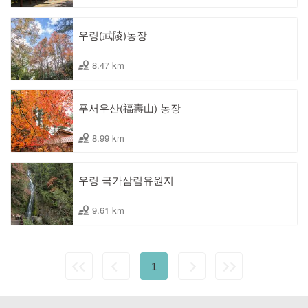
우링(武陵)농장
8.47 km
푸서우산(福壽山) 농장
8.99 km
우링 국가삼림유원지
9.61 km
1