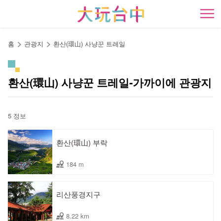
앵
커
開
로
이
홈
관광지
환산(環山) 사냥꾼 트레일
동
환산(環山) 사냥꾼 트레일-가까이에 관광지
5 정보
환산(環山) 부락
184 m
리산풍경지구
8.22 km