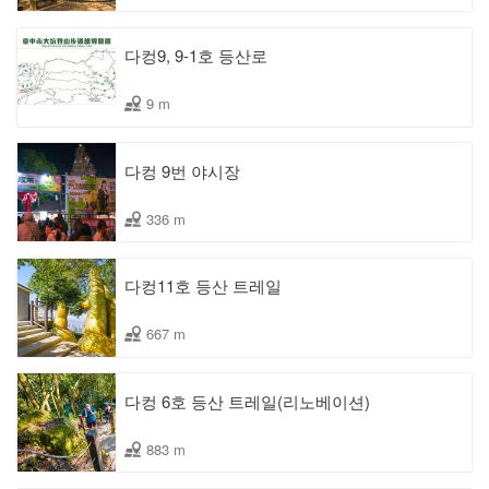
다컹9, 9-1호 등산로
9 m
다컹 9번 야시장
336 m
다컹11호 등산 트레일
667 m
다컹 6호 등산 트레일(리노베이션)
883 m