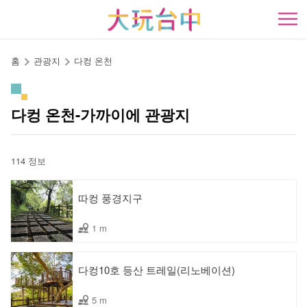
앵
커
開
로
이
홈
관광지
다컹 온천
동
다컹 온천-가까이에 관광지
114 정보
따컹 풍경지구
1 m
다컹10호 등산 트레일(리노베이션)
5 m