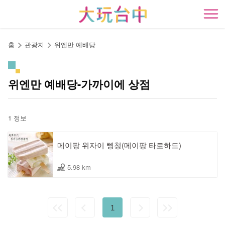
앵
커
開
로
이
홈
관광지
위엔만 예배당
동
위엔만 예배당-가까이에 상점
1 정보
메이팡 위자이 삥청(메이팡 타로하드)
5.98 km
1