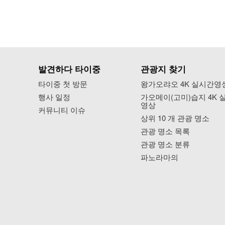
발견하다 타이중
관광지 찾기
타이중 첫 방문
왕가오랴오 4K 실시간영
행사 일정
가오메이(고미)습지 4K 
영상
커뮤니티 이슈
상위 10 개 관광 명소
관광 명소 목록
관광 명소 분류
파노라마의