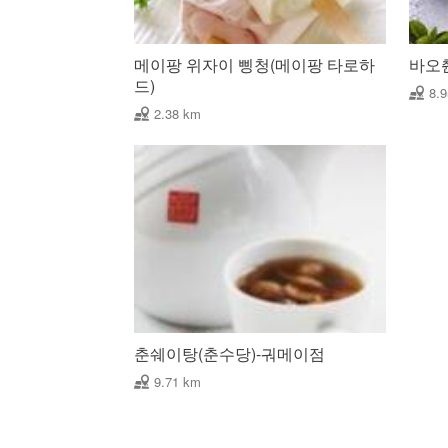
메이팡 위자이 삥청(메이팡 타로하
바오
드)
8.
2.38 km
춘쉐이탕(춘수당)-궈메이점
9.71 km