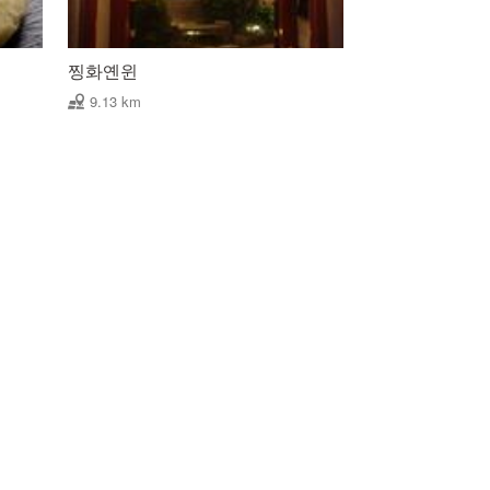
찡화옌윈
9.13 km