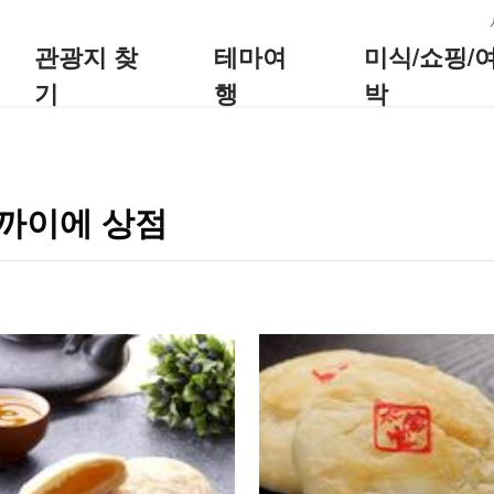
:::
관광지 찾
테마여
미식/쇼핑/
기
행
박
가까이에 상점