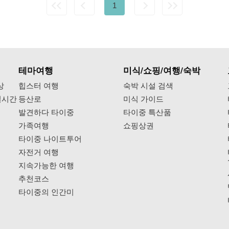
1
테마여행
미식/쇼핑/여행/숙박
상
힙스터 여행
숙박 시설 검색
실시간
등산로
미식 가이드
발견하다 타이중
타이중 특산품
가족여행
쇼핑상권
타이중 나이트투어
자전거 여행
지속가능한 여행
추천코스
타이중의 인간미