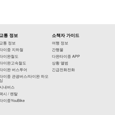
교통 정보
소책자 가이드
교통 정보
여행 정보
타이중 지하철
간행물
타이완철도
다완타이중 APP
타이완고속철도
상황 앨범
타이완 버스투어
긴급전화전화
타이중 관광버스/타이완 하오
싱
시내버스
택시 / 렌탈
타이중YouBike