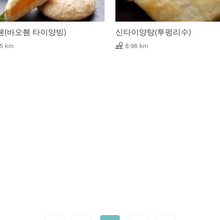
췐(바오췐 타이양빙)
신타이양탕(투펑리수)
95 km
8.96 km