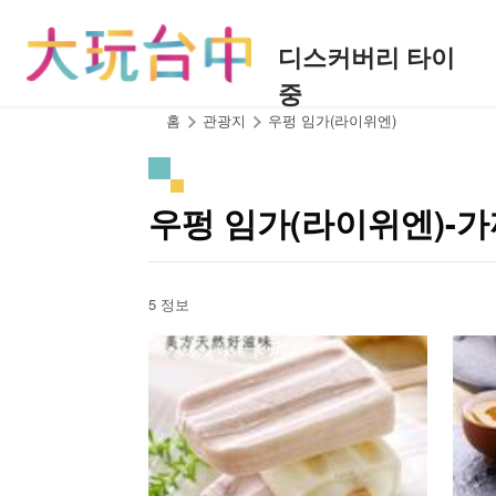
앵
커
디스커버리 타이
로
중
이
동
:::
홈
관광지
우펑 임가(라이위엔)
우펑 임가(라이위엔)-
5 정보