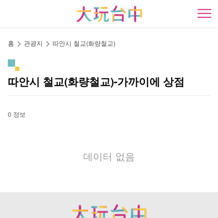
앵
커
開
로
이
홈
관광지
따안시 철교(화량철교)
동
따안시 철교(화량철교)-가까이에 상점
0 정보
데이터 없음