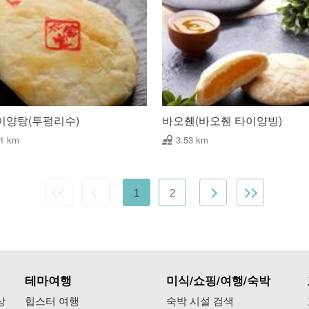
이양탕(투펑리수)
바오췐(바오췐 타이양빙)
51 km
3.53 km
1
2
테마여행
미식/쇼핑/여행/숙박
상
힙스터 여행
숙박 시설 검색