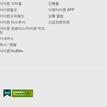
타이중 지하철
간행물
타이완철도
다완타이중 APP
타이완고속철도
상황 앨범
타이완 버스투어
긴급전화전화
타이중 관광버스/타이완 하오
싱
시내버스
택시 / 렌탈
타이중YouBike