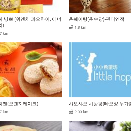
 닝뽀 (위엔치 파오차이, 에너
춘쉐이탕(춘수당)-찐디엔점
치)
1.8 km
57 km
티엔(오렌지케이크)
샤오샤오 시왕팡(빠오쟝 누가
27 km
2.33 km