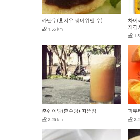
카딴우(홍지우 꿰이위엔 수)
차이써
지김
1.55 km
1.
춘쉐이탕(춘수당)-따뚠점
파뿌
2.25 km
2.