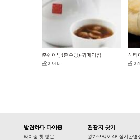
춘쉐이탕(춘수당)-궈메이점
신타
3.34 km
3.
발견하다 타이중
관광지 찾기
타이중 첫 방문
왕가오랴오 4K 실시간영