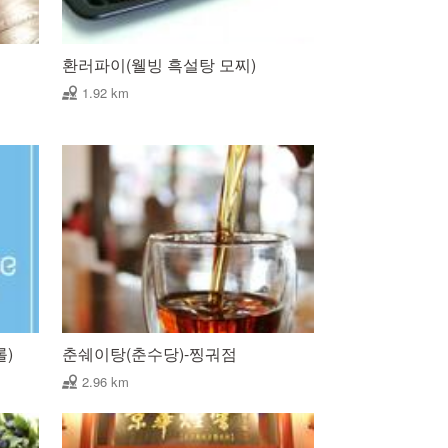
환러파이(웰빙 흑설탕 모찌)
1.92 km
롤)
춘쉐이탕(춘수당)-찡궈점
2.96 km