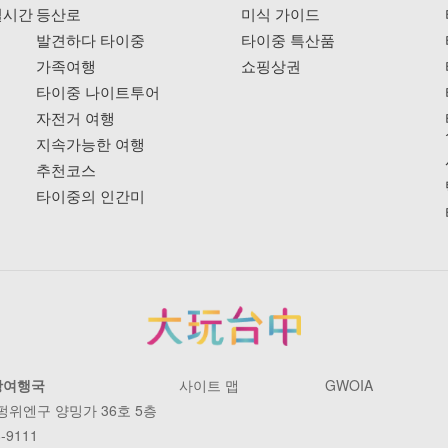
실시간
등산로
미식 가이드
발견하다 타이중
타이중 특산품
가족여행
쇼핑상권
타이중 나이트투어
자전거 여행
지속가능한 여행
추천코스
타이중의 인간미
광여행국
사이트 맵
GWOIA
 펑위엔구 양밍가 36호 5층
-9111