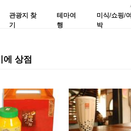
:::
관광지 찾
테마여
미식/쇼핑/
기
행
박
이에 상점