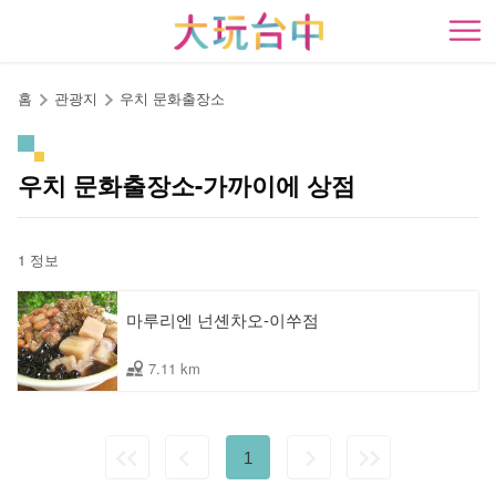
앵
커
開
로
이
홈
관광지
우치 문화출장소
동
우치 문화출장소-가까이에 상점
1 정보
마루리엔 넌셴차오-이쑤점
7.11 km
1