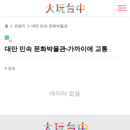
앵
커
開
로
이
홈
관광지
대만 민속 문화박물관
동
대만 민속 문화박물관-가까이에 교통
0 정보
데이터 없음