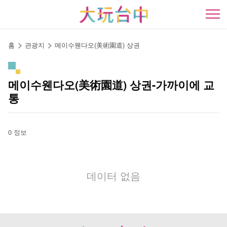
앵
커
開
로
이
홈
관광지
메이수웬다오(美術園道) 상권
동
메이수웬다오(美術園道) 상권-가까이에 교
통
0 정보
데이터 없음