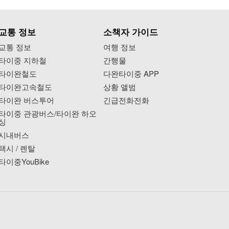
교통 정보
소책자 가이드
교통 정보
여행 정보
타이중 지하철
간행물
타이완철도
다완타이중 APP
타이완고속철도
상황 앨범
타이완 버스투어
긴급전화전화
타이중 관광버스/타이완 하오
싱
시내버스
택시 / 렌탈
타이중YouBike