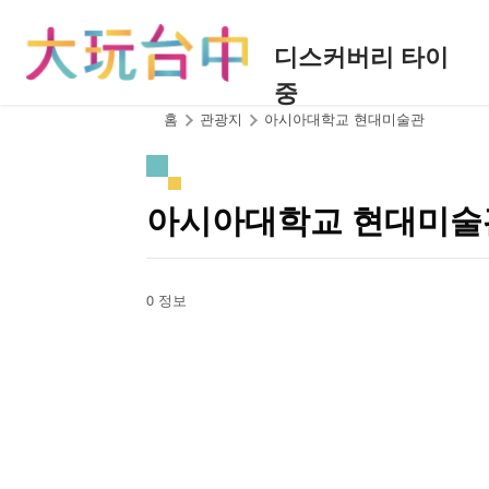
앵
커
디스커버리 타이
로
중
이
동
:::
홈
관광지
아시아대학교 현대미술관
아시아대학교 현대미술
0 정보