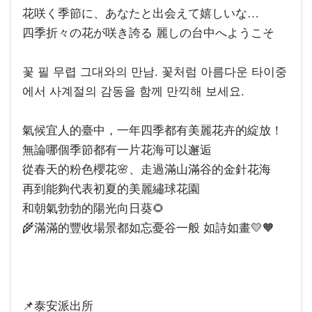
花咲く季節に、あなたと出会えて嬉しいな…
四季折々の花が咲き誇る 麗しの台中へようこそ
꽃 필 무렵 그대와의 만남. 꽃처럼 아름다운 타이중
에서 사계절의 감동을 함께 만끽해 보세요.
氣候宜人的臺中，一年四季都有美麗花卉的綻放！
無論哪個季節都有一片花海可以邂逅
從春天的粉色櫻花🌸、走過滿山滿谷的金針花海
再到能夠代表初夏的美麗繡球花園
和朝氣勃勃的陽光向日葵🌻
🌾滿滿的豐收場景都如忘憂谷一般 如詩如畫💛🧡
📌泰安派出所