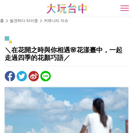
앵
커
開
로
홈
발견하다 타이중
커뮤니티 이슈
이
동
＼在花開之時與你相遇🌸花漾臺中，一起
走過四季的花顏巧語／