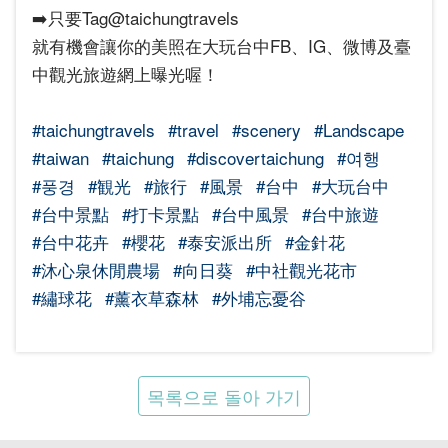
➡️只要Tag@taichungtravels
就有機會讓你的美照在大玩台中FB、IG、微博及臺
中觀光旅遊網上曝光喔！
#taichungtravels
#travel
#scenery
#Landscape
#taiwan
#taichung
#discovertaichung
#여행
#풍경
#観光
#旅行
#風景
#台中
#大玩台中
#台中景點
#打卡景點
#台中風景
#台中旅遊‌‌‌
#台中花卉
#櫻花
#泰安派出所
#金針花
#沐心泉休閒農場
#向日葵
#中社觀光花市
#繡球花
#薰衣草森林
#外埔忘憂谷
목록으로 돌아 가기