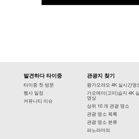
발견하다 타이중
관광지 찾기
타이중 첫 방문
왕가오랴오 4K 실시간영
행사 일정
가오메이(고미)습지 4K 
영상
커뮤니티 이슈
상위 10 개 관광 명소
관광 명소 목록
관광 명소 분류
파노라마의