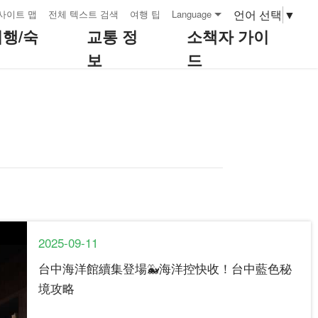
언어 선택
▼
사이트 맵
전체 텍스트 검색
여행 팁
Language
여행/숙
교통 정
소책자 가이
보
드
2025-09-11
台中海洋館續集登場🐳海洋控快收！台中藍色秘
境攻略