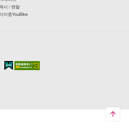
택시 / 렌탈
타이중YouBike