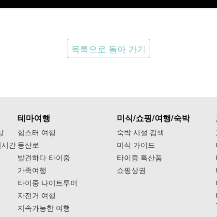
목록으로 돌아 가기
테마여행
미식/쇼핑/여행/숙박
상
힙스터 여행
숙박 시설 검색
실시간
등산로
미식 가이드
발견하다 타이중
타이중 특산품
가족여행
쇼핑상권
타이중 나이트투어
자전거 여행
지속가능한 여행