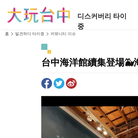
앵
커
디스커버리 타이
로
중
이
동
:::
홈
발견하다 타이중
커뮤니티 이슈
台中海洋館續集登場