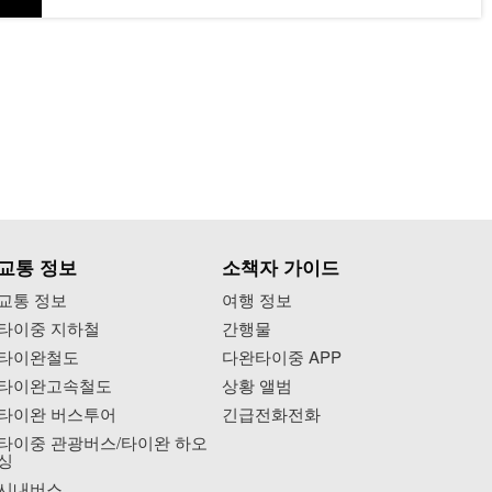
📍
#台中梧棲觀光漁港
地址：台中市清水區海濱里北堤路30號
➡️只要Tag@taichungtravels
就有機會讓你的美照在大玩台中FB、IG、微博及
臺中觀光旅遊網上曝光喔！
#taichungtravels
#travel
#scenery
#Landscape
#taiwan
#taichung
교통 정보
소책자 가이드
#discovertaichung
#여행
#풍경
#観光
교통 정보
여행 정보
#旅行
#風景
#台中
#大玩台中
#台中景點
타이중 지하철
간행물
#打卡景點
#台中風景
#台中旅遊
타이완철도
다완타이중 APP
타이완고속철도
상황 앨범
타이완 버스투어
긴급전화전화
타이중 관광버스/타이완 하오
싱
시내버스