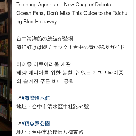
Taichung Aquarium ; New Chapter Debuts
Ocean Fans, Don't Miss This Guide to the Taichu
ng Blue Hideaway
台中海洋館の続編が登場
海洋好きは即チェック！台中の青い秘境ガイド
타이중 아쿠아리움 개관
해양 매니아를 위한 놓칠 수 없는 기회！타이중
의 숨겨진 푸른 바다 공략
📍
#海灣繪本館
地址：台中市清水區中社路54號
📍
#頂魚寮公園
地址：台中市梧棲區八德東路