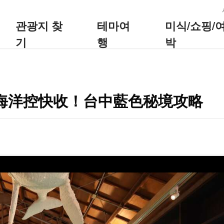
:::
관광지 찾
테마여
미식/쇼핑/
기
행
박
海洋控快收！台中藍色秘境攻略