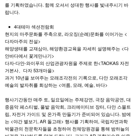
를 기획하였습니다. 함께 오셔서 성대한 행사를 빛내주시기 바
랍니다.
4대테마 섹션전람회
현지의 마주문화를 주축으로, 라오징(순례)문화를 이어가는 <
다자마주의 전설>
해양생태를 교재삼아, 해양환경교육을 자세히 설명해주는 <다
안바다에서 꽃게만나기>
다자-다안-와이푸의 산업관광자원을 주제로 한<TAOKAS 자전
거본사、다자 53개마을>
과거 10년을 보여주는 모래조각전의 기록으로, 다안 모래조각
예술의 발자취를 회상하는 <여름, 모래, 예술, 바다>
행사기간동안 매주 토, 일요일에는 주제강연, 극장 음악공연, 대
중음악 페스티벌, 풀밭 음악회, 크리에이티브 장터, 다안 스몰트
립, 자전거 가이드 및 온가족 만들기가 준비되어 있습니다. 밤에
는 <야간 별보기, AR 돌고래> 행사를 기획하여, 국립자연과학
박물관의 천문학자들을 초청하여 천체망원경을 통해 밤하늘의
비경을 감상하도록 알려 드립니다. 그리고 AR 과학기술을 이용