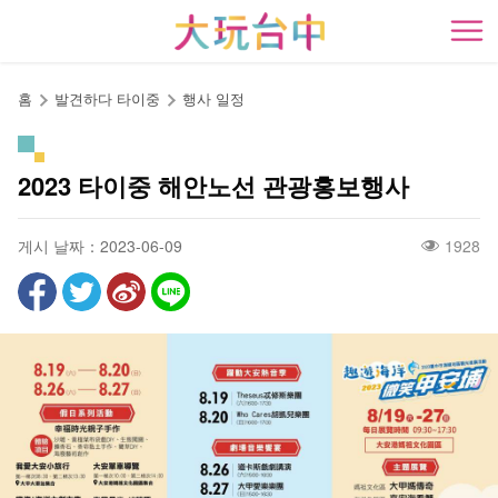
앵
커
開
로
이
홈
발견하다 타이중
행사 일정
동
2023 타이중 해안노선 관광홍보행사
게시 날짜：2023-06-09
1928