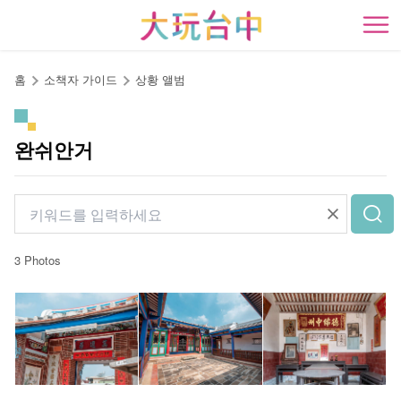
앵
커
開
로
이
홈
소책자 가이드
상황 앨범
동
완쉬안거
3 Photos