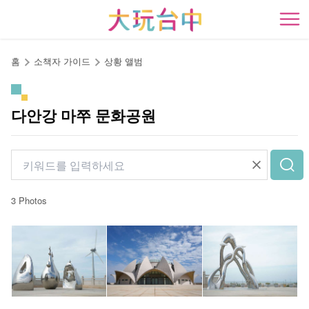
앵
커
開
로
이
홈
소책자 가이드
상황 앨범
동
다안강 마쭈 문화공원
3 Photos