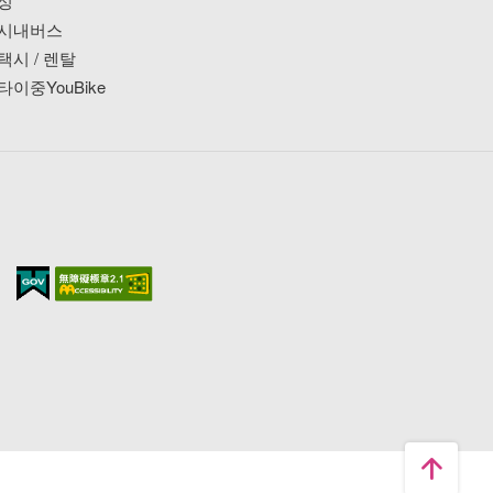
싱
시내버스
택시 / 렌탈
타이중YouBike