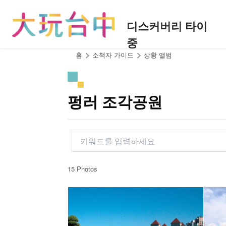
앵
커
디스커버리 타이
로
중
이
동
:::
홈
소책자 가이드
상황 앨범
펑러 조각공원
15 Photos