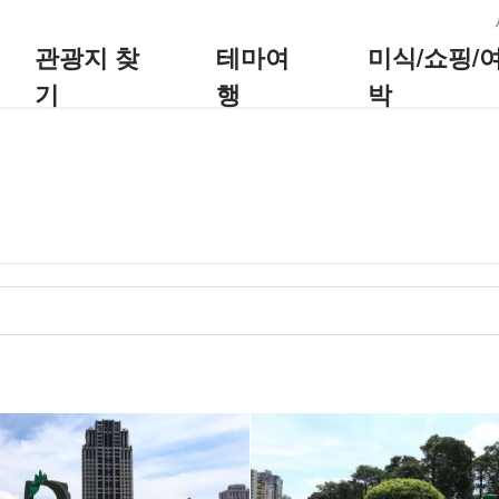
:::
관광지 찾
테마여
미식/쇼핑/
기
행
박