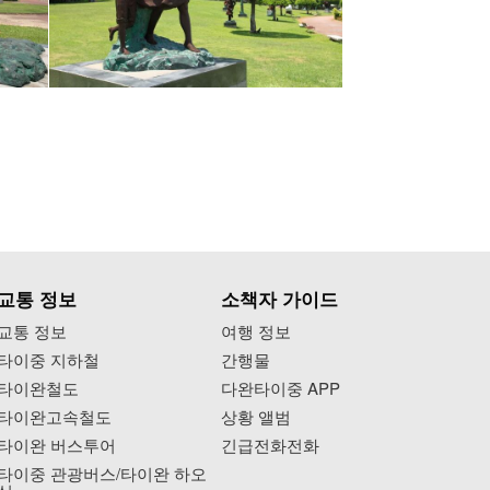
교통 정보
소책자 가이드
교통 정보
여행 정보
타이중 지하철
간행물
타이완철도
다완타이중 APP
타이완고속철도
상황 앨범
타이완 버스투어
긴급전화전화
타이중 관광버스/타이완 하오