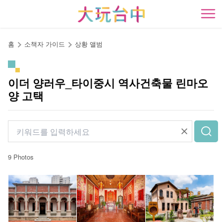
앵
커
開
로
이
홈
소책자 가이드
상황 앨범
동
이더 양러우_타이중시 역사건축물 린마오
양 고택
9 Photos