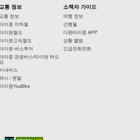
교통 정보
소책자 가이드
교통 정보
여행 정보
타이중 지하철
간행물
타이완철도
다완타이중 APP
타이완고속철도
상황 앨범
타이완 버스투어
긴급전화전화
타이중 관광버스/타이완 하오
싱
시내버스
택시 / 렌탈
타이중YouBike