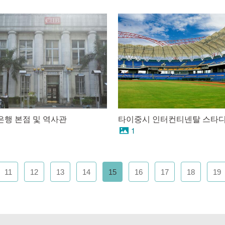
은행 본점 및 역사관
타이중시 인터컨티넨탈 스타
1
11
12
13
14
15
16
17
18
19