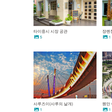
타이중시 시장 공관
쟝롄
5
1
사루즈이(사루의 날개)
웬만
1
1