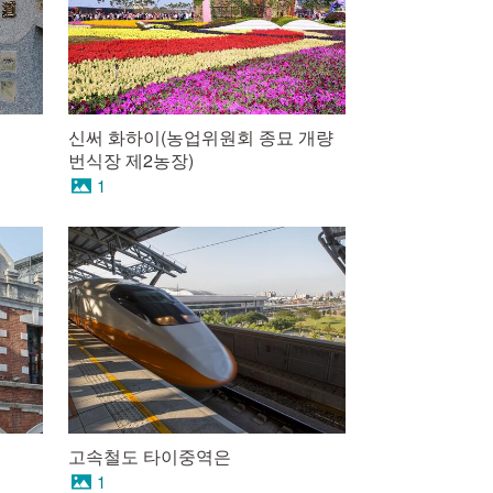
신써 화하이(농업위원회 종묘 개량
번식장 제2농장)
1
고속철도 타이중역은
1