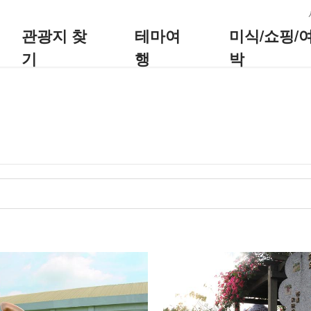
:::
관광지 찾
테마여
미식/쇼핑/
기
행
박