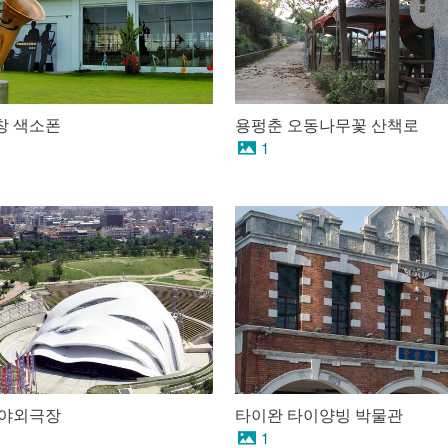
창 색소폰
용펑춘 오동나무꽃 산책로
1
 야외극장
타이완 타이양빙 박물관
1