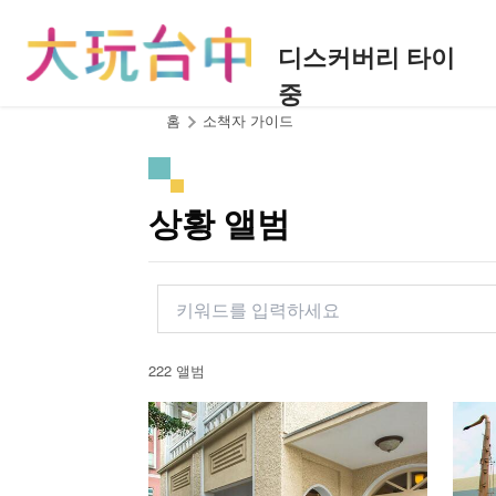
앵
커
디스커버리 타이
로
중
이
동
:::
홈
소책자 가이드
상황 앨범
222 앨범