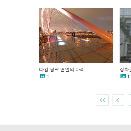
따컹 핑크 연인의 다리
장화
1
1