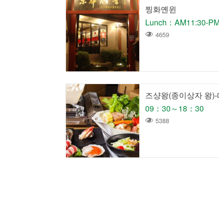
찡화옌윈
4659
즈샹왕(종이상자 왕)
09：30～18：30
5388