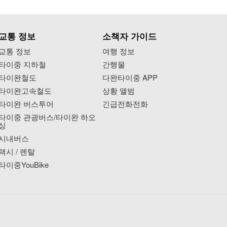
교통 정보
소책자 가이드
교통 정보
여행 정보
타이중 지하철
간행물
타이완철도
다완타이중 APP
타이완고속철도
상황 앨범
타이완 버스투어
긴급전화전화
타이중 관광버스/타이완 하오
싱
시내버스
택시 / 렌탈
타이중YouBike