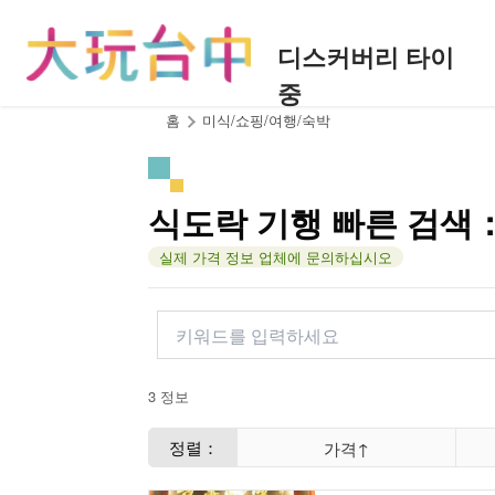
앵
커
디스커버리 타이
로
중
이
동
:::
홈
미식/쇼핑/여행/숙박
식도락 기행 빠른 검색
실제 가격 정보 업체에 문의하십시오
3 정보
정렬：
가격↑