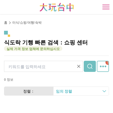
앵
커
開
로
이
홈
미식/쇼핑/여행/숙박
동
식도락 기행 빠른 검색：쇼핑 센터
실제 가격 정보 업체에 문의하십시오
0 정보
정렬：
임의 정렬