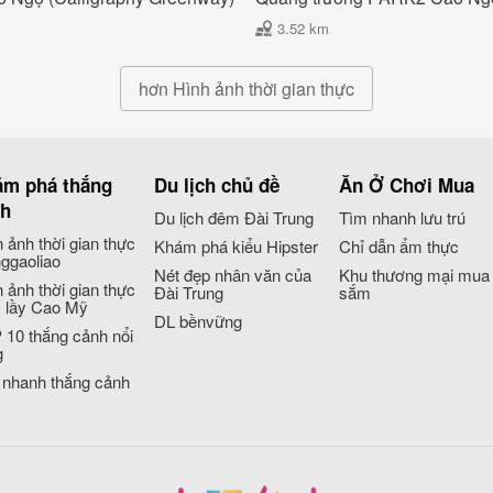
3.52 km
hơn Hình ảnh thời gian thực
m phá thắng
Du lịch chủ đề
Ăn Ở Chơi Mua
nh
Du lịch đêm Đài Trung
Tìm nhanh lưu trú
 ảnh thời gian thực
Khám phá kiểu Hipster
Chỉ dẫn ẩm thực
ggaoliao
Nét đẹp nhân văn của
Khu thương mại mua
 ảnh thời gian thực
Đài Trung
sắm
 lầy Cao Mỹ
DL bềnvững
 10 thắng cảnh nổi
g
 nhanh thắng cảnh