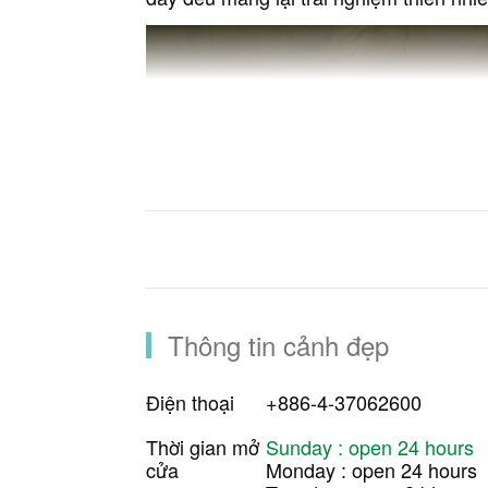
Thông tin cảnh đẹp
Điện thoại
+886-4-37062600
Công viên có thiết kế kết hợp công nghệ
Thời gian mở
Sunday : open 24 hours
cửa
Monday : open 24 hours
tiện nghi thông minh và thiết bị năng 