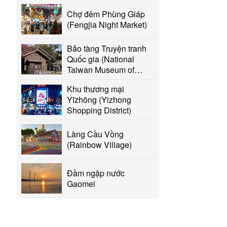
Chợ đêm Phùng Giáp
(Fengjia Night Market)
Bảo tàng Truyện tranh
Quốc gia (National
Taiwan Museum of
Comics, NTMC)
Khu thương mại
Yīzhōng (Yizhong
Shopping District)
Làng Cầu Vồng
(Rainbow Village)
Đầm ngập nước
Gaomei