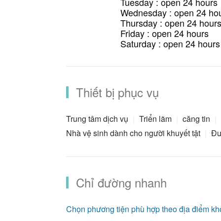
Tuesday : open 24 hours
hưởng thiên nhiên tươi đẹp, mà còn có
Wednesday : open 24 ho
Trung trong việc bảo vệ môi trường và p
Thursday : open 24 hour
Friday : open 24 hours
đường đi bộ, hồ nước và khu vực hoạt đ
Saturday : open 24 hours
động ngoài trời. Nơi đây cung cấp khôn
buổi sáng, họp mặt gia đình hay là tổ 
Ngoài ra, trong công viên còn có các 
Thiết bị phục vụ
mọi ngóc ngách đều tràn ngập sự sáng 
Trung tâm dịch vụ
Triển lãm
căng tin
Nhà vệ sinh dành cho người khuyết tật
Đư
Chỉ đường nhanh
Chọn phương tiện phù hợp theo địa điểm kh