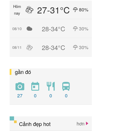
27-31°C
Hôm
80%
nay
28-34°C
30%
08/10
28-34°C
30%
08/11
gần đó
27
0
0
0
Cảnh đẹp hot
hơn