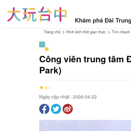
di
chuyển
đến
Khám phá Đài Trun
điểm
neo
:::
Trang chủ
Hình ảnh thời gian thực
Tìm nhanh 
Công viên trung tâm Đ
Park)
4.1
Ngày cập nhật : 2026-04-22