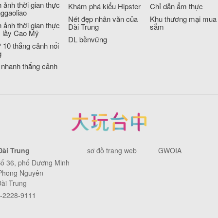
 ảnh thời gian thực
Khám phá kiểu Hipster
Chỉ dẫn ẩm thực
ggaoliao
Nét đẹp nhân văn của
Khu thương mại mua
 ảnh thời gian thực
Đài Trung
sắm
 lầy Cao Mỹ
DL bềnvững
 10 thắng cảnh nổi
g
 nhanh thắng cảnh
Đài Trung
sơ đồ trang web
GWOIA
Số 36, phố Dương Minh
 Phong Nguyên
Đài Trung
4-2228-9111