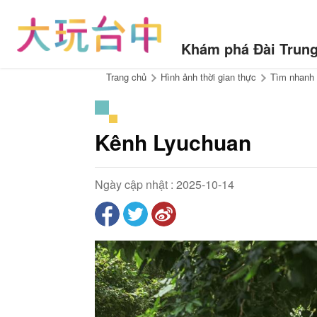
di
chuyển
đến
Khám phá Đài Trun
điểm
neo
:::
Trang chủ
Hình ảnh thời gian thực
Tìm nhanh 
Kênh Lyuchuan
Ngày cập nhật : 2025-10-14