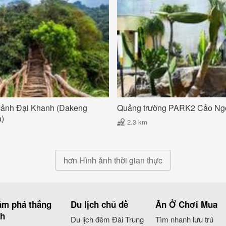
cảnh Đại Khanh (Dakeng
Quảng trường PARK2 Cảo Ngô
a)
2.3 km
hơn Hình ảnh thời gian thực
m phá thắng
Du lịch chủ đề
Ăn Ở Chơi Mua
nh
Du lịch đêm Đài Trung
Tìm nhanh lưu trú