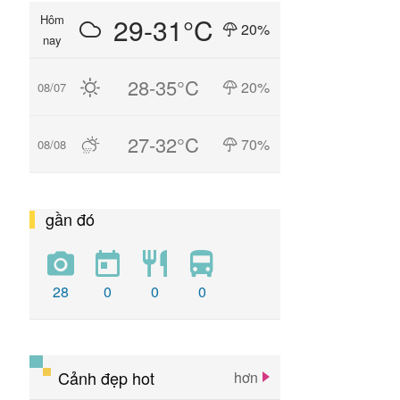
29-31°C
Hôm
20%
nay
28-35°C
20%
08/07
27-32°C
70%
08/08
gần đó
28
0
0
0
Cảnh đẹp hot
hơn