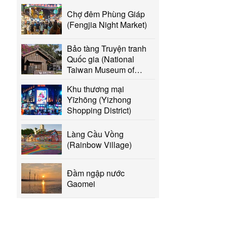
Chợ đêm Phùng Giáp
(Fengjia Night Market)
Bảo tàng Truyện tranh
Quốc gia (National
Taiwan Museum of
Comics, NTMC)
Khu thương mại
Yīzhōng (Yizhong
Shopping District)
Làng Cầu Vồng
(Rainbow Village)
Đầm ngập nước
Gaomei