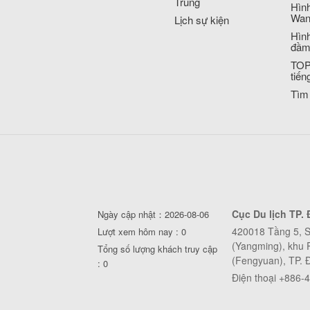
Trung
Hình
Wan
Lịch sự kiện
Hình
đầm
TOP
tiến
Tìm
Cục Du lịch TP. 
Ngày cập nhật：2026-08-06
420018 Tầng 5, 
Lượt xem hôm nay : 0
(Yangming), khu
Tổng số lượng khách truy cập
(Fengyuan), TP. 
: 0
Điện thoại +886-