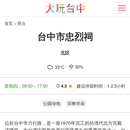
跳
到
开
主
首页
景点
要
内
台中市忠烈祠
容
区
块
北区
30
%
33
°C
星期四：09:00 – 17:00
4.3
建议停留时间：
1-2.5小时
星
公园绿地
宗教寺庙
位於台中市力行路，是一座1970年完工的仿清代北方宫殿
式建筑，为台湾中部每年举行国殇典礼的重要场所之一。台