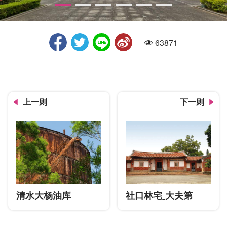
63871
人气
忠烈祠-广场
上一则
下一则
清水大杨油库
社口林宅ˍ大夫第