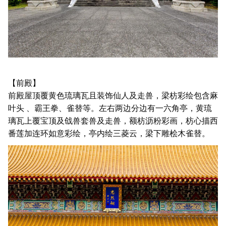
【前殿】
前殿屋顶覆黄色琉璃瓦且装饰仙人及走兽，梁枋彩绘包含麻
叶头 、霸王拳、雀替等。左右两边分边有一六角亭，黄琉
璃瓦上覆宝顶及戗兽套兽及走兽，额枋沥粉彩画，枋心描西
番莲加连环如意彩绘，亭内绘三菱云，梁下雕桧木雀替。