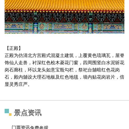
【正殿】
正殿为仿清北方宫殿式混凝土建筑，上覆黄色琉璃瓦，屋脊
饰仙人走兽，衬深红色桧木菱花门窗，四周围竖白水泥斩花
岗石廊柱，环以龙头如意宝瓶勾栏，祭祀台舖暗红色花岗
石，殿内舖设大理石地板及红色地毯，墙内贴花岗岩片，倍
显灵秀庄严。
景点资讯
门票资讯
免费参观