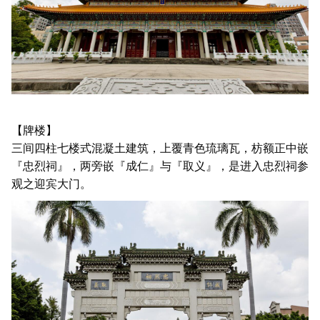
【牌楼】
三间四柱七楼式混凝土建筑，上覆青色琉璃瓦，枋额正中嵌
『忠烈祠』，两旁嵌『成仁』与『取义』，是进入忠烈祠参
观之迎宾大门。