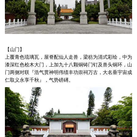
【山门】
上覆青色琉璃瓦，屋脊配仙人走兽，梁枋为清式彩绘，中为
漆深红色桧木大门，上加九十八颗铜铸门钉及兽头铜环，山
门两侧对联『浩气贯神明伟绩丰功崇祠万古，大名垂宇宙成
仁取义永享千秋』，气势磅礡。