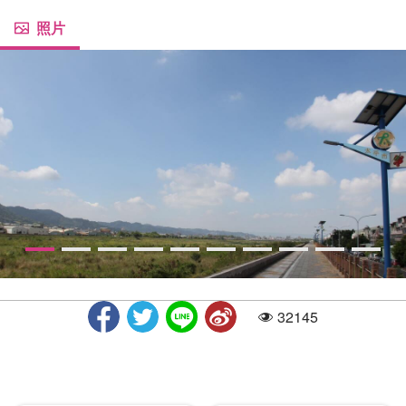
照片
32145
人气
头汴坑溪自行车道