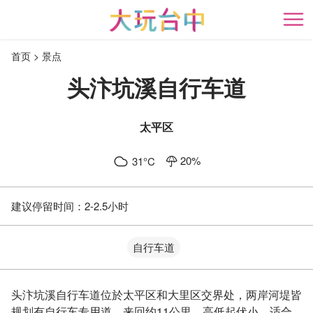
跳
到
开
主
首页
景点
要
内
头汴坑溪自行车道
容
区
块
太平区
20
%
31
°C
建议停留时间：
2-2.5小时
自行车道
头汴坑溪自行车道位於太平区和大里区交界处，两岸河堤皆
规划有自行车专用道，来回约11公里，高低起伏小，适合