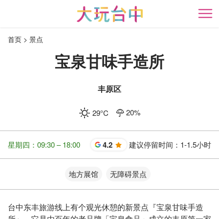
跳
到
开
主
首页
景点
要
内
宝泉甘味手造所
容
区
块
丰原区
20
%
29
°C
星期四：09:30 – 18:00
4.2
建议停留时间：
1-1.5小时
星
地方展馆
无障碍景点
台中东丰旅游线上有个观光休憩的新景点『宝泉甘味手造
所』，它是由百年的老品牌「宝泉食品」成立的丰原第一家