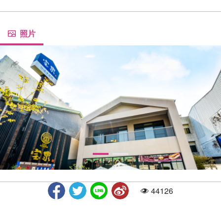
照片
44126
人气
宝泉甘味手造所