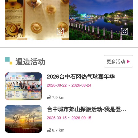
文化復興的手作力，欣賞重拾在地技藝的溫度
把你的五感通通打開，深度體會
週边活动
更多活动
2026台中石冈热气球嘉年华
2026-08-22
~
2026-08-24
7.9 km
台中城市郊山探旅活动-我是登山王
2026-03-15
~
2026-09-15
8.7 km