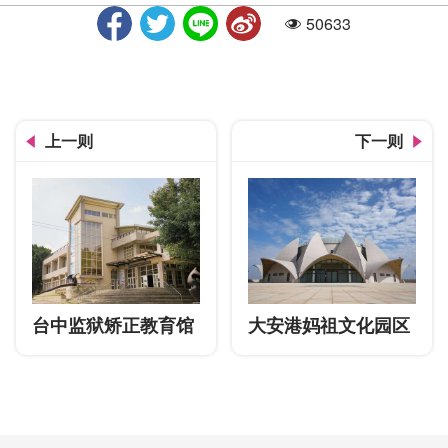
50633
人气
纤维工艺博物馆-外部拍摄
上一则
下一则
台中监狱矫正教育馆
大安港妈祖文化园区