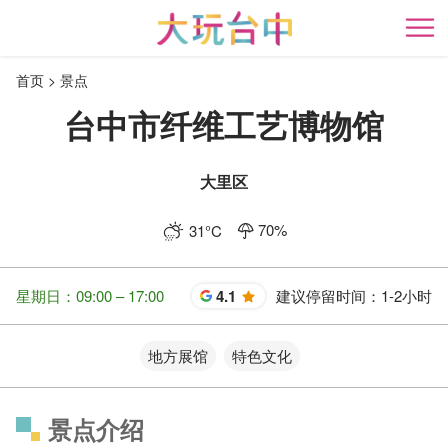
跳
到
开
主
首页
景点
要
内
台中市纤维工艺博物馆
容
区
块
大里区
70
%
31
°C
星期日：09:00 – 17:00
4.1
建议停留时间：
1-2小时
星
地方展馆
特色文化
景点介绍