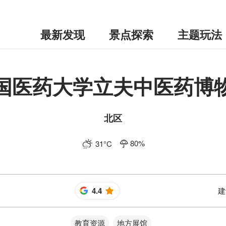
最新发现
景点探索
主题玩法
国医药大学立夫中医药博
北区
80
%
31
°C
4.4
建
星
教育资源
地方展馆