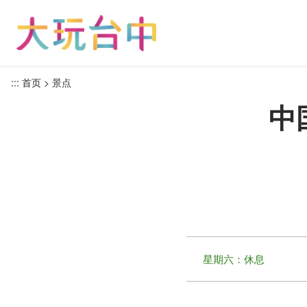
跳
到
主
要
内
:::
首页
景点
容
中
区
块
星期六：休息