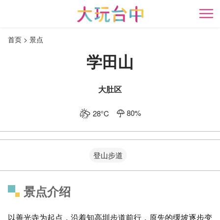
跳
到
开
主
首页
景点
要
内
学田山
容
区
块
大肚区
80
%
28
°C
登山步道
景点介绍
以善光寺为起点，沿着知高圳步道前行，原先的缓坡逐步变