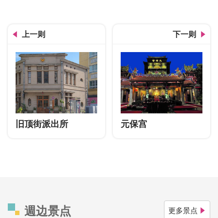
学田山
上一则
下一则
旧顶街派出所
元保宫
週边景点
更多景点