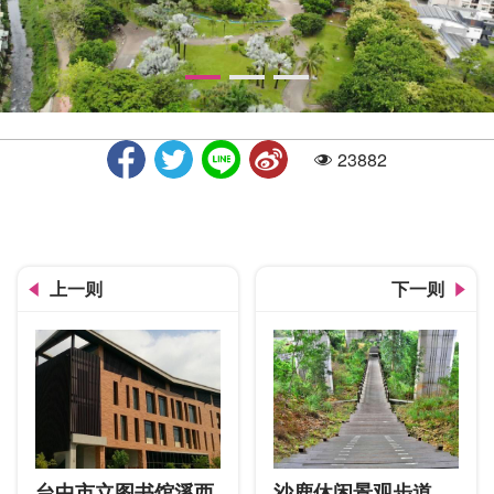
23882
人气
公园景观
上一则
下一则
台中市立图书馆溪西
沙鹿休闲景观步道