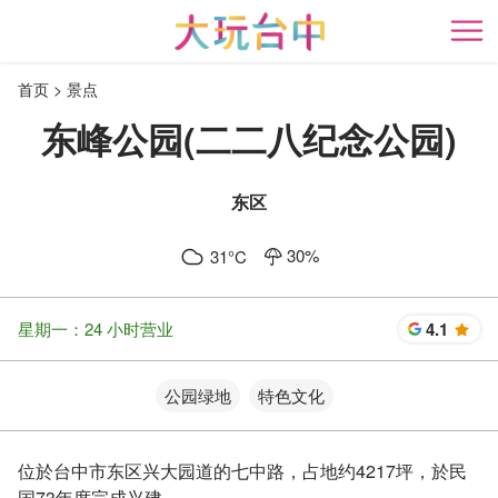
跳
到
开
主
首页
景点
要
内
东峰公园(二二八纪念公园)
容
区
块
东区
30
%
31
°C
星期一：24 小时营业
4.1
星
公园绿地
特色文化
位於台中市东区兴大园道的七中路，占地约4217坪，於民
国73年度完成兴建。