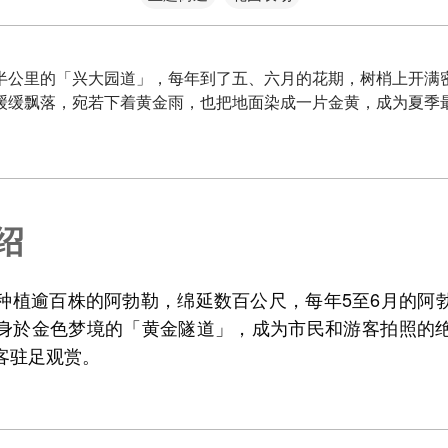
半公里的「兴大园道」，每年到了五、六月的花期，树梢上开满
缓缓飘落，宛若下着黄金雨，也把地面染成一片金黄，成为夏季
。
绍
种植逾百株的阿勃勒，绵延数百公尺，每年5至6月的阿
身於金色梦境的「黄金隧道」，成为市民和游客拍照的
客驻足观赏。