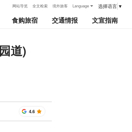
:::
选择语言
▼
网站导览
全文检索
境外旅客
Language
食购旅宿
交通情报
文宣指南
园道)
4.6
星