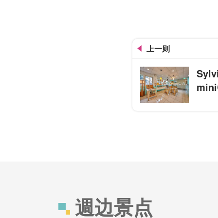
兴大园道阿勃勒黄金步道
上一则
Syl
mi
週边景点