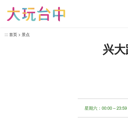
跳
到
主
要
内
:::
首页
景点
容
兴大
区
块
星期六：00:00 – 23:59