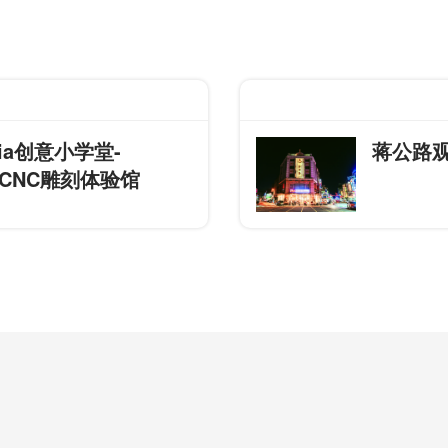
via创意小学堂-
蒋公路
niCNC雕刻体验馆