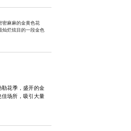
密密麻麻的金黄色花
最灿烂炫目的一段金色
勃勒花季，盛开的金
绝佳场所，吸引大量