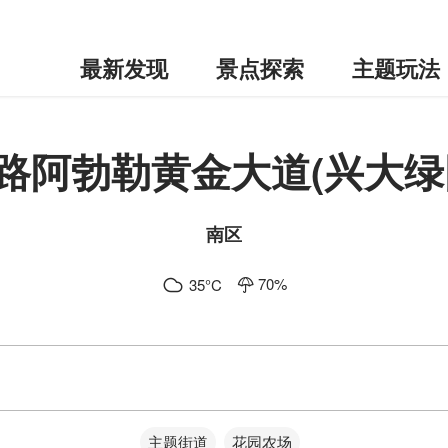
最新发现
景点探索
主题玩法
路阿勃勒黄金大道(兴大绿
南区
70
%
35
°C
主题街道
花园农场