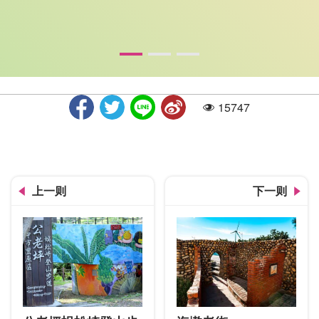
15747
人气
林氏宗祠1
上一则
下一则