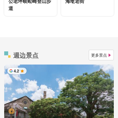
公老坪蜈蚣崎登山步
海墘老街
道
週边景点
更多景点
4.2
星