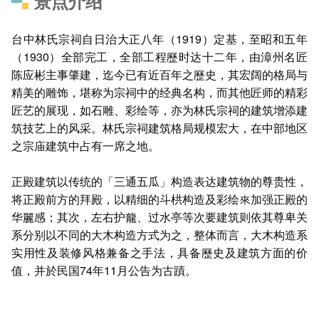
景点介绍
台中林氏宗祠自日治大正八年（1919）定基，至昭和五年
（1930）全部完工，全部工程歷时达十二年，由漳州名匠
陈应彬主事肇建，迄今已有近百年之歷史，其宏阔的格局与
精美的雕饰，堪称为宗祠中的经典名构，而其他匠师的精彩
匠艺的展现，如石雕、彩绘等，亦为林氏宗祠的建筑增添建
筑技艺上的风采。林氏宗祠建筑格局规模宏大，在中部地区
之宗庙建筑中占有一席之地。
正殿建筑以传统的「三通五瓜」构造表达建筑物的尊贵性，
将正殿前方的拜殿，以精细的斗栱构造及彩绘來加强正殿的
华麗感；其次，左右护龍、过水亭等次要建筑则依其尊卑关
系分别以不同的大木构造方式为之，整体而言，大木构造系
实用性及装修风格兼备之手法，具备歷史及建筑方面的价
值，并於民国74年11月公告为古蹟。