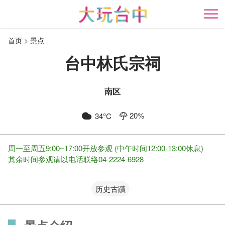
跳
到
开
主
首页
景点
要
内
台中林氏宗祠
容
区
块
南区
20
%
34
°C
周一至周五9:00~17:00开放参观 (中午时间12:00-13:00休息)
其余时间参观请以电话联络04-2224-6928
历史古蹟