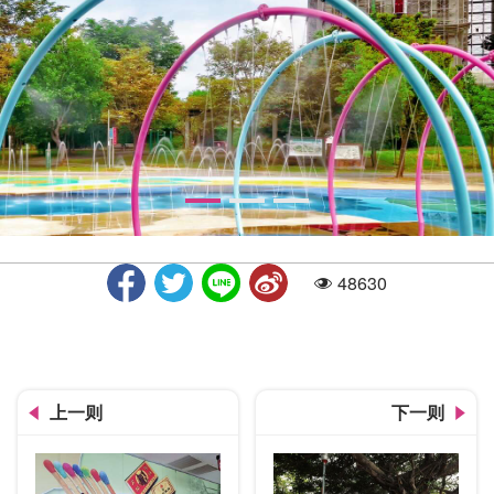
48630
人气
夏日戏水区
上一则
下一则