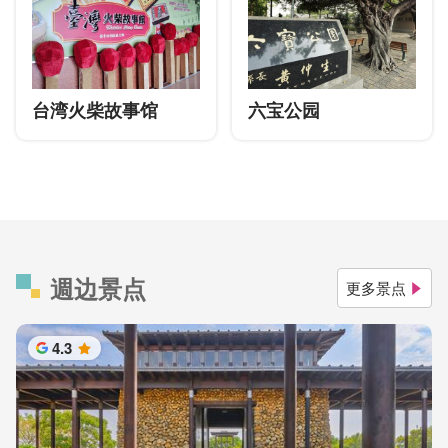
台湾火柴故事馆
六宝公园
週边景点
更多景点
4.3
星