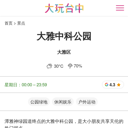
跳
到
开
主
首页
景点
要
内
大雅中科公园
容
区
块
大雅区
70
%
30
°C
星期日：00:00 – 23:59
4.3
星
公园绿地
休闲娱乐
户外运动
潭雅神绿园道终点的大雅中科公园，是大小朋友共享天伦的
热门据点。