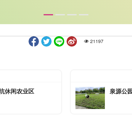
21197
人气
坑休闲农业区
泉源公