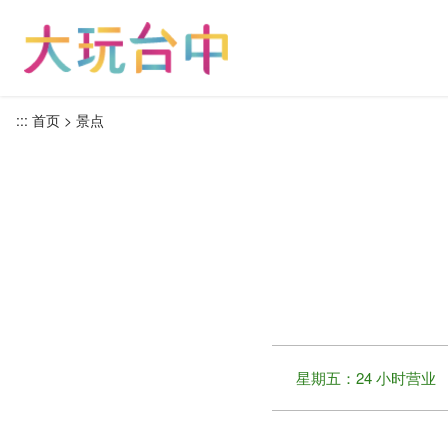
跳
到
主
要
内
:::
首页
景点
容
区
块
星期五：24 小时营业