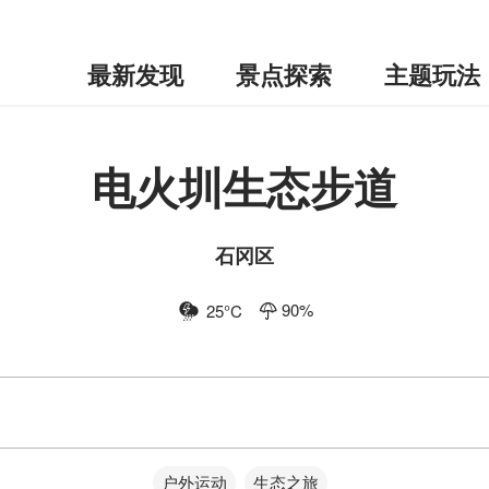
最新发现
景点探索
主题玩法
电火圳生态步道
石冈区
90
%
25
°C
户外运动
生态之旅