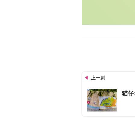
电火圳
上一则
猫仔