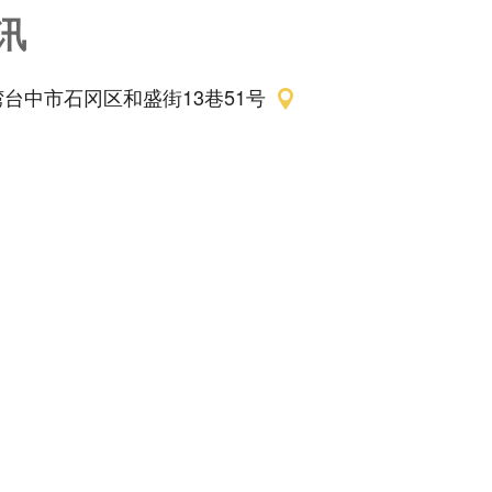
讯
湾台中市石冈区和盛街13巷51号