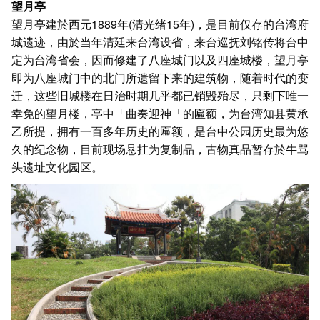
望月亭
望月亭建於西元1889年(清光绪15年)，是目前仅存的台湾府
城遗迹，由於当年清廷来台湾设省，来台巡抚刘铭传将台中
定为台湾省会，因而修建了八座城门以及四座城楼，望月亭
即为八座城门中的北门所遗留下来的建筑物，随着时代的变
迁，这些旧城楼在日治时期几乎都已销毁殆尽，只剩下唯一
幸免的望月楼，亭中「曲奏迎神「的匾额，为台湾知县黄承
乙所提，拥有一百多年历史的匾额，是台中公园历史最为悠
久的纪念物
，目前现场悬挂为复制品，古物真品暂存於牛骂
头遗址文化园区。