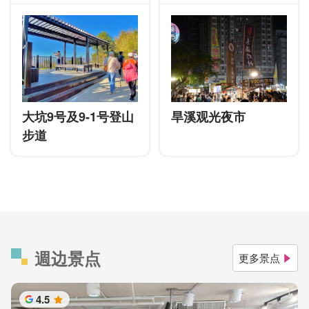
大坑9号及9-1号登山
旱溪观光夜市
步道
週边景点
更多景点
4.5
星