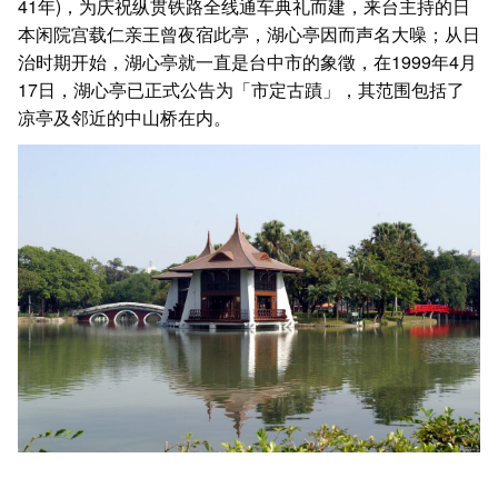
41年)，为庆祝纵贯铁路全线通车典礼而建，来台主持的日
本闲院宫载仁亲王曾夜宿此亭，湖心亭因而声名大噪；从日
治时期开始，湖心亭就一直是台中市的象徵，在1999年4月
17日，湖心亭已正式公告为「市定古蹟」，其范围包括了
凉亭及邻近的中山桥在内。