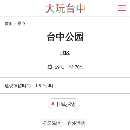
跳
到
开
主
首页
景点
要
内
台中公园
容
区
块
北区
70
%
29
°C
建议停留时间：
1.5-2小时
#
旧城探索
公园绿地
户外运动