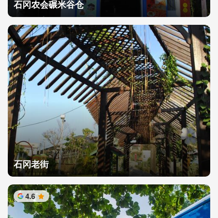
石冈农会碾米谷仓
石冈老街
4.6
星