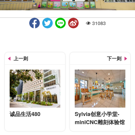
31083
人气
入口
上一则
下一则
诚品生活480
Sylvia创意小学堂-
miniCNC雕刻体验馆