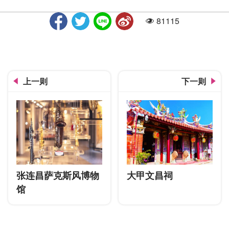
81115
人气
古农庄照片1
上一则
下一则
张连昌萨克斯风博物
大甲文昌祠
馆