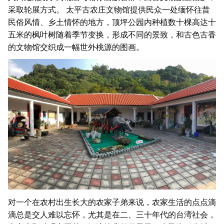
采取轮展方式。 太平古农庄文物馆提供民众一处缅怀往昔
民俗风情、乡土情怀的地方，顶坪公园内种植数十棵高达十
五米的枫叶树随着季节变换，形成不同的景致，和古色古香
的文物馆交织成一幅世外桃源的图画。
对一个在农村出生长大的农家子弟来说，农家生活的点点滴
滴总是交人难以忘怀，尤其是在二、三十年代的台湾社会，