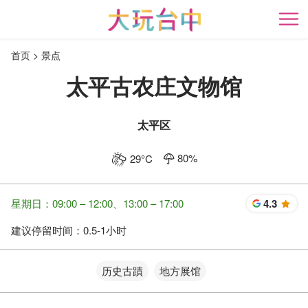
跳
到
开
主
首页
景点
要
内
太平古农庄文物馆
容
区
块
太平区
80
%
29
°C
星期日：09:00 – 12:00、13:00 – 17:00
4.3
星
建议停留时间：
0.5-1小时
历史古蹟
地方展馆