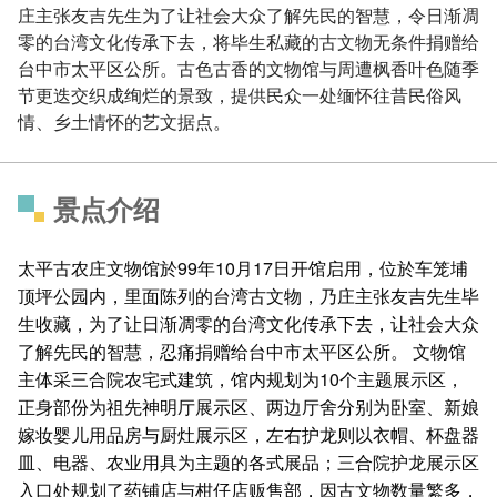
庄主张友吉先生为了让社会大众了解先民的智慧，令日渐凋
零的台湾文化传承下去，将毕生私藏的古文物无条件捐赠给
台中市太平区公所。古色古香的文物馆与周遭枫香叶色随季
节更迭交织成绚烂的景致，提供民众一处缅怀往昔民俗风
情、乡土情怀的艺文据点。
景点介绍
太平古农庄文物馆於99年10月17日开馆启用，位於车笼埔
顶坪公园内，里面陈列的台湾古文物，乃庄主张友吉先生毕
生收藏，为了让日渐凋零的台湾文化传承下去，让社会大众
了解先民的智慧，忍痛捐赠给台中市太平区公所。 文物馆
主体采三合院农宅式建筑，馆内规划为10个主题展示区，
正身部份为祖先神明厅展示区、两边厅舍分别为卧室、新娘
嫁妆婴儿用品房与厨灶展示区，左右护龙则以衣帽、杯盘器
皿、电器、农业用具为主题的各式展品；三合院护龙展示区
入口处规划了药铺店与柑仔店贩售部，因古文物数量繁多，