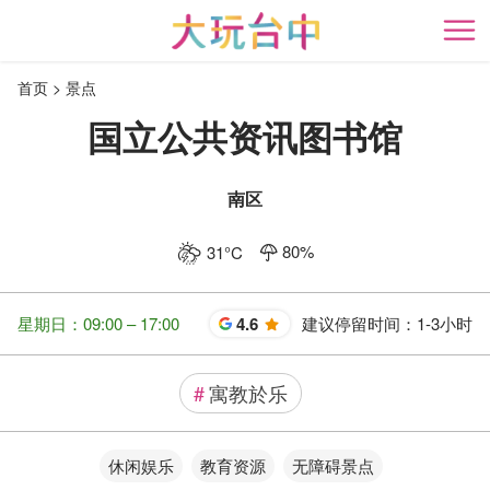
跳
到
开
主
首页
景点
要
内
国立公共资讯图书馆
容
区
块
南区
80
%
31
°C
星期日：09:00 – 17:00
4.6
建议停留时间：
1-3小时
星
#
寓教於乐
休闲娱乐
教育资源
无障碍景点