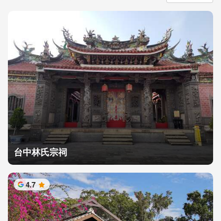
台中林氏宗祠
4.7
星