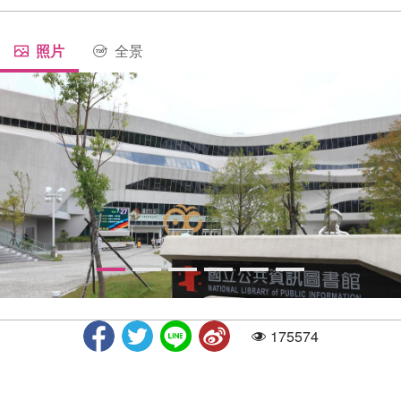
照片
全景
175574
人气
国立台中图书馆-招牌