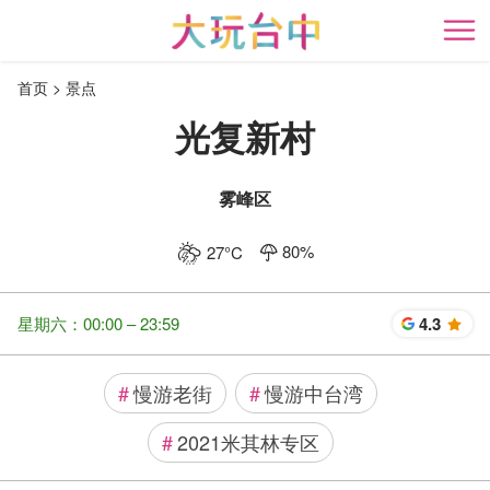
跳
到
开
主
首页
景点
要
内
光复新村
容
区
块
雾峰区
80
%
27
°C
星期六：00:00 – 23:59
4.3
星
#
慢游老街
#
慢游中台湾
#
2021米其林专区