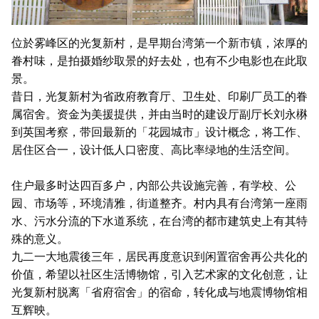
位於雾峰区的光复新村，是早期台湾第一个新市镇，浓厚的
眷村味，是拍摄婚纱取景的好去处，也有不少电影也在此取
景。
昔日，光复新村为省政府教育厅、卫生处、印刷厂员工的眷
属宿舍。资金为美援提供，并由当时的建设厅副厅长刘永楙
到英国考察，带回最新的「花园城市」设计概念，将工作、
居住区合一，设计低人口密度、高比率绿地的生活空间。
住户最多时达四百多户，内部公共设施完善，有学校、公
园、市场等，环境清雅，街道整齐。村内具有台湾第一座雨
水、污水分流的下水道系统，在台湾的都市建筑史上有其特
殊的意义。
九二一大地震後三年，居民再度意识到闲置宿舍再公共化的
价值，希望以社区生活博物馆，引入艺术家的文化创意，让
光复新村脱离「省府宿舍」的宿命，转化成与地震博物馆相
互辉映。