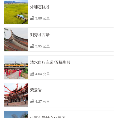
外埔忘忧谷
3.89 公里
刘秀才古厝
3.95 公里
清水自行车道/五福圳段
4.04 公里
紫云岩
4.27 公里
牛骂头遗址文化园区