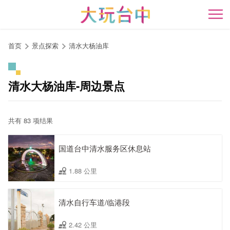
跳
到
开
主
要
首页
景点探索
清水大杨油库
内
容
区
清水大杨油库-周边景点
块
共有 83 项结果
国道台中清水服务区休息站
1.88 公里
清水自行车道/临港段
2.42 公里