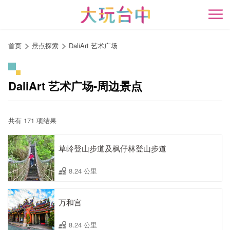
跳
到
开
主
要
首页
景点探索
DaliArt 艺术广场
内
容
区
DaliArt 艺术广场-周边景点
块
共有 171 项结果
草岭登山步道及枫仔林登山步道
8.24 公里
万和宫
8.24 公里