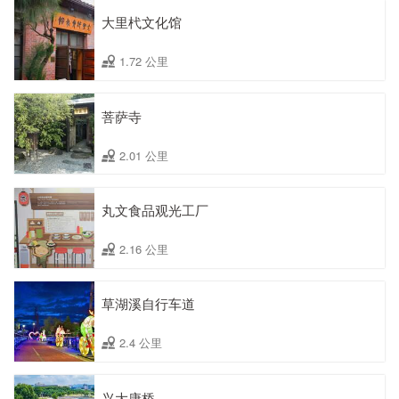
大里杙文化馆
1.72 公里
菩萨寺
2.01 公里
丸文食品观光工厂
2.16 公里
草湖溪自行车道
2.4 公里
兴大康桥