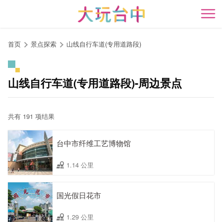
跳
到
开
主
要
首页
景点探索
山线自行车道(专用道路段)
内
容
区
山线自行车道(专用道路段)-周边景点
块
共有 191 项结果
台中市纤维工艺博物馆
1.14 公里
国光假日花市
1.29 公里