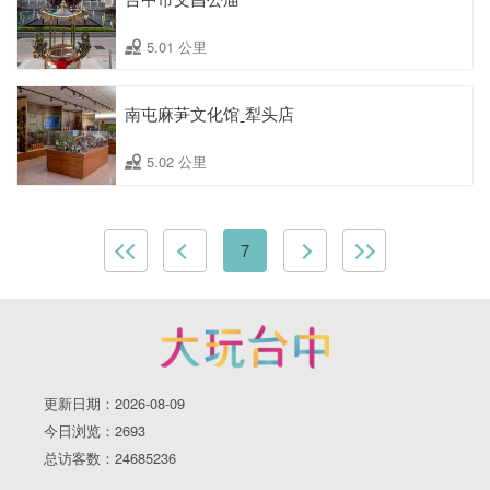
5.01 公里
南屯麻芛文化馆ˍ犁头店
5.02 公里
7
更新日期：2026-08-09
今日浏览：2693
总访客数：24685236