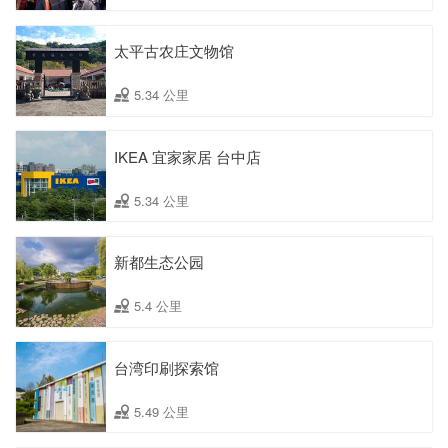
太平古农庄文物馆
5.34 公里
IKEA 宜家家居 台中店
5.34 公里
新都生态公园
5.4 公里
台湾印刷探索馆
5.49 公里