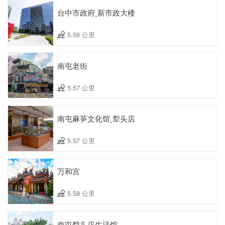
台中市政府ˍ新市政大楼
5.56 公里
南屯老街
5.57 公里
南屯麻芛文化馆ˍ犁头店
5.57 公里
万和宫
5.58 公里
南屯犂头店生活馆